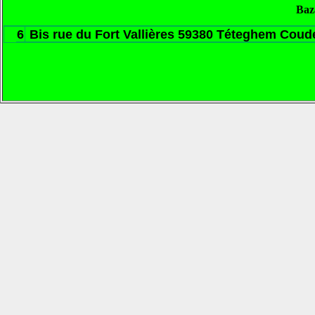
Baz
6
Bis rue du Fort Vallières 59380 Téteghem Coude