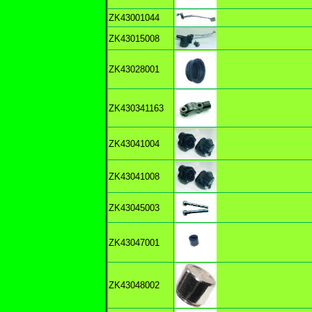
ZK43001044
ZK43015008
ZK43028001
ZK430341163
ZK43041004
ZK43041008
ZK43045003
ZK43047001
ZK43048002