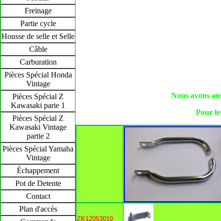
Freinage
Partie cycle
Housse de selle et Selle
Câble
Carburation
Pièces Spécial Honda
Vintage
Nous avons auss
Pièces Spécial Z
Kawasaki parie 1
Pour les
Pièces Spécial Z
Kawasaki Vintage
partie 2
Pièces Spécial Yamaha
Vintage
Échappement
Pot de Detente
Contact
Plan d'accès
ZK12053019