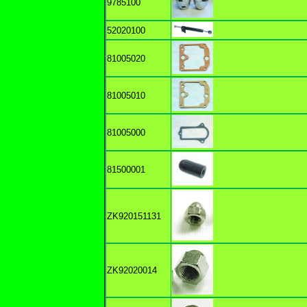
9785100
52020100
81005020
81005010
81005000
81500001
ZK920151131
ZK92020014