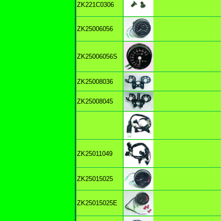
ZK221C0306
ZK25006056
ZK25006056S
ZK25008036
ZK25008045
ZK25011049
ZK25015025
ZK25015025E