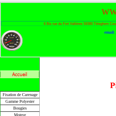
WWW.B
6
Bis rue du Fort Vallières 59380 Téteghem Coud
email
:
P
Fixation de Carenage
Gamme Polyester
Bougies
Moteur