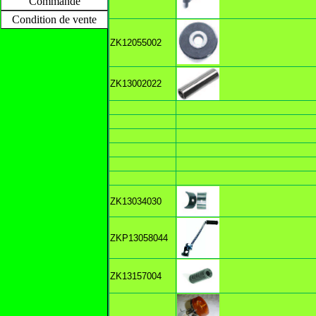
Commande
Condition de vente
ZK12055002
ZK13002022
ZK13034030
ZKP13058044
ZK13157004