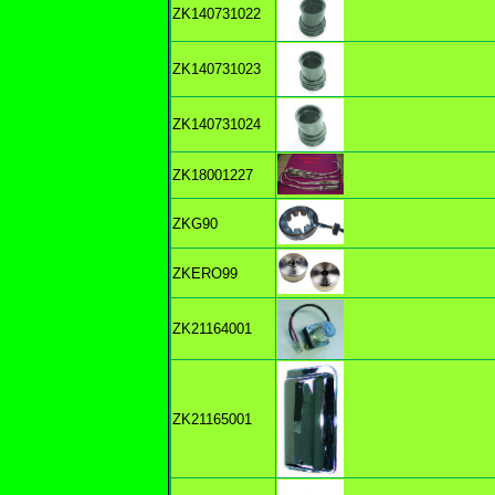
ZK140731022
ZK140731023
ZK140731024
ZK18001227
ZKG90
ZKERO99
ZK21164001
ZK21165001