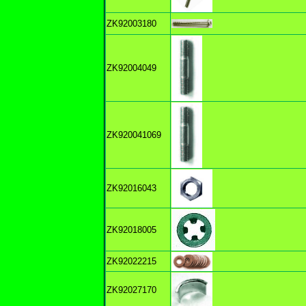
ZK92003180
ZK92004049
ZK920041069
ZK92016043
ZK92018005
ZK92022215
ZK92027170