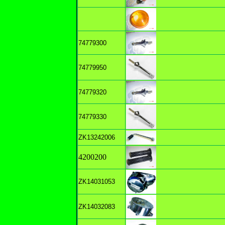
74779300
74779950
74779320
74779330
ZK13242006
4200200
ZK14031053
ZK14032083