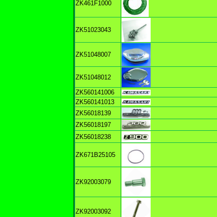
ZK461F1000
ZK51023043
ZK51048007
ZK51048012
ZK560141006
ZK560141013
ZK56018139
ZK56018197
ZK56018238
ZK671B25105
ZK92003079
ZK92003092