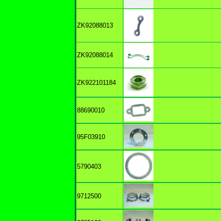
ZK92088013
ZK92088014
ZK922101184
88690010
95F03910
5790403
9712500