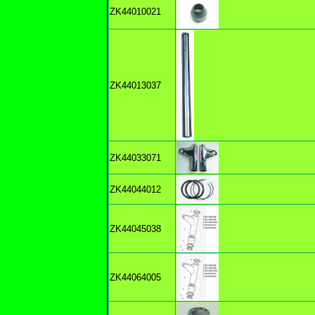
ZK44010021
ZK44013037
ZK44033071
ZK44044012
ZK44045038
ZK44064005