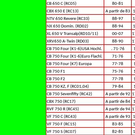
CB 650 C (RC05)
80-81
CBX 650 E (RC13)
A partir de 83
NTV 650 Revere (RC33)
88-97
1
NX 650 Domin. (RD02)
88-94
XL 650 V Transalp(RD10/11)
00-07
1
XRV650 A-Twin (RD03)
88-90
1
CB 750 Four (K1-6)USA Hochl.
. 71-76
CB 750 Four (K1-6)Euro Flachl.
71-76
CB 750 Four (K7) Europa
77-78
CB 750 F1
75-76
CB 750 F2
77-78
CB 750 KZ, F (RC01,04)
79-84
CB 750 Sevenfifty (RC42)
A partir de 92
1
CBX 750 (RC17)
A partir de 84
RVF 750 R (RC45)
A partir de 94
1
VF 750 C (RC43)
A partir de 93
VF 750 F (RC15)
83-85
VF 750 S (RC07)
82-85